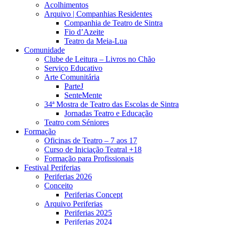
Acolhimentos
Arquivo | Companhias Residentes
Companhia de Teatro de Sintra
Fio d’Azeite
Teatro da Meia-Lua
Comunidade
Clube de Leitura – Livros no Chão
Serviço Educativo
Arte Comunitária
ParteJ
SenteMente
34ª Mostra de Teatro das Escolas de Sintra
Jornadas Teatro e Educação
Teatro com Séniores
Formação
Oficinas de Teatro – 7 aos 17
Curso de Iniciação Teatral +18
Formação para Profissionais
Festival Periferias
Periferias 2026
Conceito
Periferias Concept
Arquivo Periferias
Periferias 2025
Periferias 2024