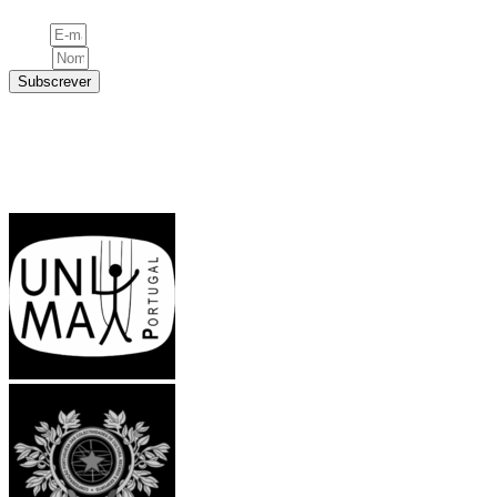
Subscreva a nossa newsletter
Email
Nome
Subscrever
Siga-nos nas redes sociais
Facebook-f
Instagram
Linkedin
Youtube
Estrutura associada a: