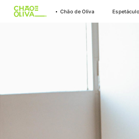
Chão de Oliva
Espetácul