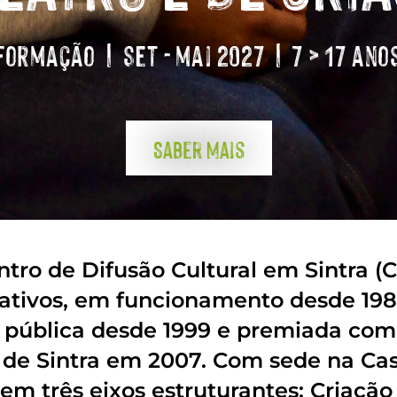
Formação | out - dez 2026 | +18 anos
Saber Mais
ntro de Difusão Cultural em Sintra 
crativos, em funcionamento desde 19
e pública desde 1999 e premiada co
de Sintra em 2007. Com sede na Casa
 em três eixos estruturantes: Criaçã