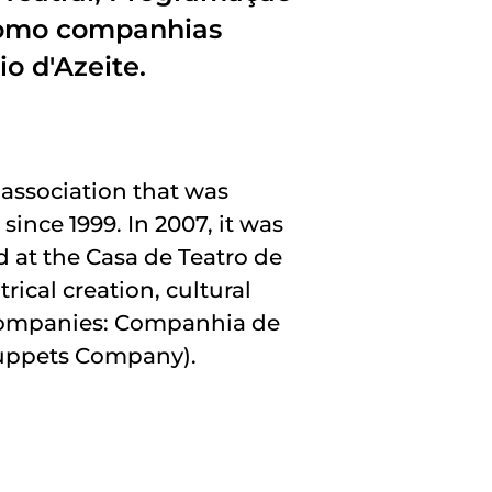
 como companhias
o d'Azeite.
 association that was
since 1999. In 2007, it was
d at the Casa de Teatro de
trical creation, cultural
 companies: Companhia de
(Puppets Company).