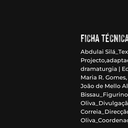
FICHA TÉCNICA
Abdulai Silá_Tex
Projecto,adapta
dramaturgia | Ed
Maria R. Gomes, 
João de Mello A
Bissau_Figurinos
Oliva_Divulgação
Correia_Direcçã
Oliva_Coordenaç