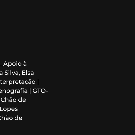
a_Apoio à
 Silva, Elsa
terpretação |
nografia | GTO-
e Chão de
 Lopes
 Chão de