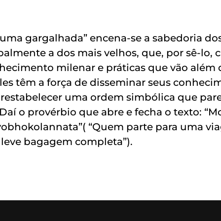
e uma gargalhada” encena-se a sabedoria d
palmente a dos mais velhos, que, por sê-lo,
ecimento milenar e práticas que vão além d
eles têm a força de disseminar seus conheci
restabelecer uma ordem simbólica que pare
Daí o provérbio que abre e fecha o texto: “M
yobhokolannata”( “Quem parte para uma vi
 leve bagagem completa”).