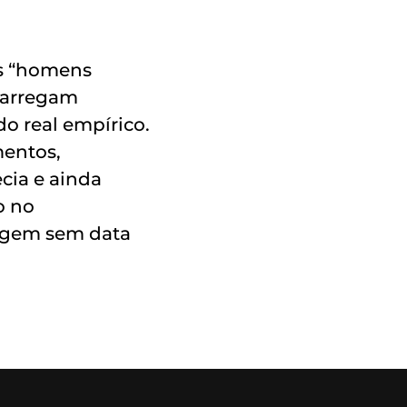
os “homens
 carregam
o real empírico.
mentos,
cia e ainda
o no
agem sem data