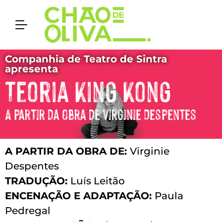
Companhia de Teatro de Sintra
apresenta
Teoria King Kong
A partir da obra de Virginie Despentes
A PARTIR DA OBRA DE:
Virginie
Despentes
TRADUÇÃO:
Luís Leitão
ENCENAÇÃO E ADAPTAÇÃO:
Paula
Pedregal