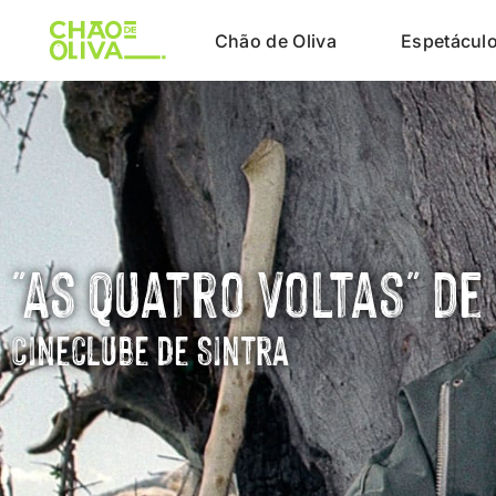
Chão de Oliva
Espetácul
"As Quatro Voltas" d
Cineclube de Sintra