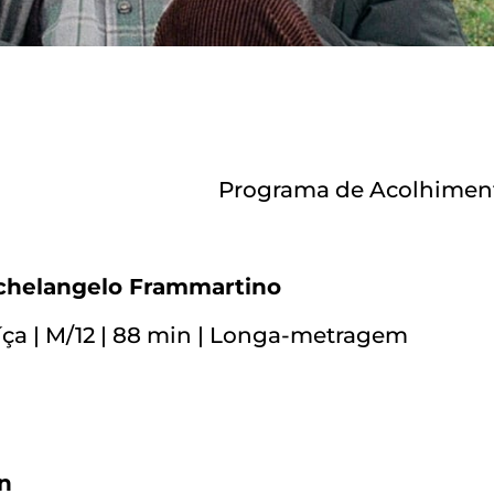
Programa de Acolhiment
ichelangelo Frammartino
uíça | M/12 | 88 min | Longa-metragem
n