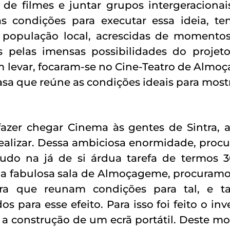
de filmes e juntar grupos intergeracionais
 condições para executar essa ideia, ten
 população local, acrescidas de momentos 
s pelas imensas possibilidades do projeto
 levar, focaram-se no Cine-Teatro de Almoç
casa que reúne as condições ideais para most
fazer chegar Cinema às gentes de Sintra, 
ealizar. Dessa ambiciosa enormidade, procur
tudo na já de si árdua tarefa de termos 
na fabulosa sala de Almoçageme, procuramos
ntra que reunam condições para tal, e
s para esse efeito. Para isso foi feito o i
 a construção de um ecrã portátil. Deste