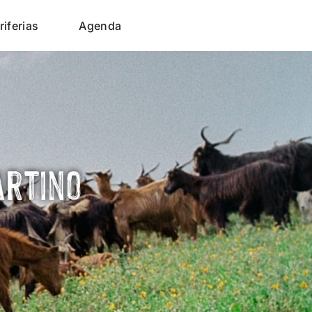
riferias
Agenda
artino