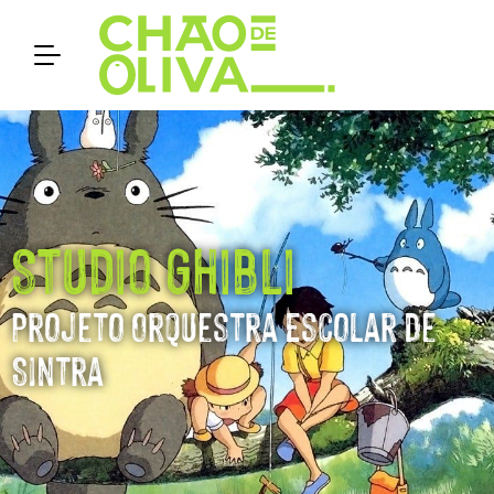
Studio Ghibli
Projeto Orquestra Escolar de
Sintra