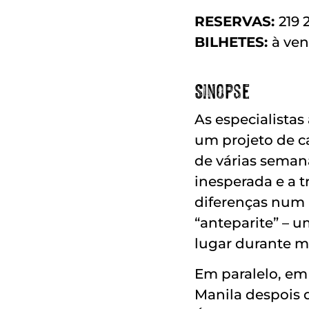
RESERVAS:
219 
BILHETES:
à ve
Sinopse
As especialista
um projeto de c
de várias seman
inesperada e a t
diferenças num
“anteparite” – 
lugar durante m
Em paralelo, em
Manila despois d