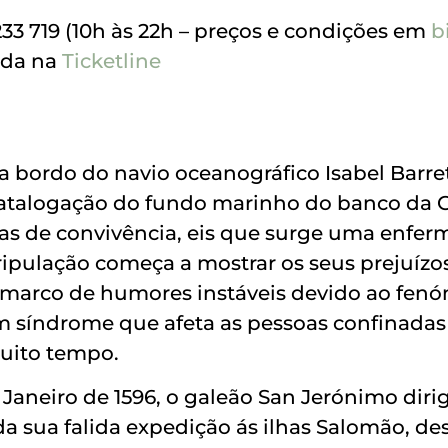
233 719 (10h às 22h – preços e condições em
b
nda na
Ticketline
s a bordo do navio oceanográfico Isabel Bar
atalogação do fundo marinho do banco da G
as de convivência, eis que surge uma enfer
ripulação começa a mostrar os seus prejuízos
 marco de humores instáveis devido ao fen
um síndrome que afeta as pessoas confinad
uito tempo.
 Janeiro de 1596, o galeão San Jerónimo diri
a sua falida expedição ás ilhas Salomão, de