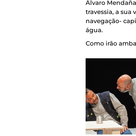
Álvaro Mendaña
travessia, a sua 
navegação- capi
água.
Como irão ambas 