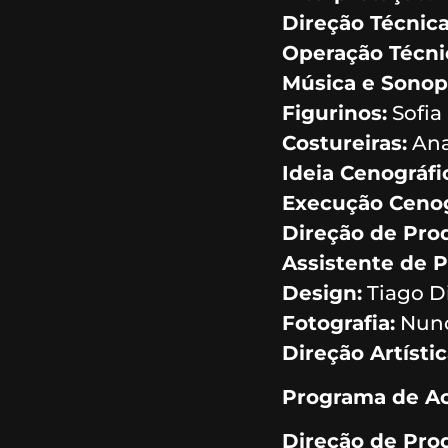
Direção Técnic
Operação Técni
Música e Sonopl
Figurinos:
Sofia 
Costureiras:
Ana
Ideia Cenográfi
Execução Cenog
Direção de Pro
Assistente de 
Design:
Tiago D
Fotografia:
Nuno
Direção Artísti
Programa de Ac
Direção de Pro