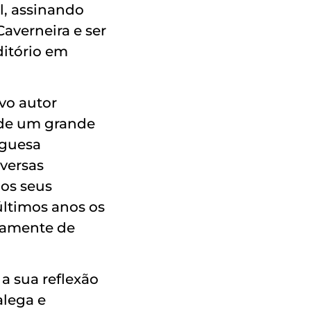
l, assinando
averneira e ser
ditório em
vo autor
 de um grande
uguesa
iversas
 os seus
últimos anos os
iamente de
 a sua reflexão
alega e