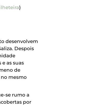
ilheteira
)
reto desenvolvem
aliza. Despois
midade
 e as suas
ómeno de
as no mesmo
ge-se rumo a
scobertas por