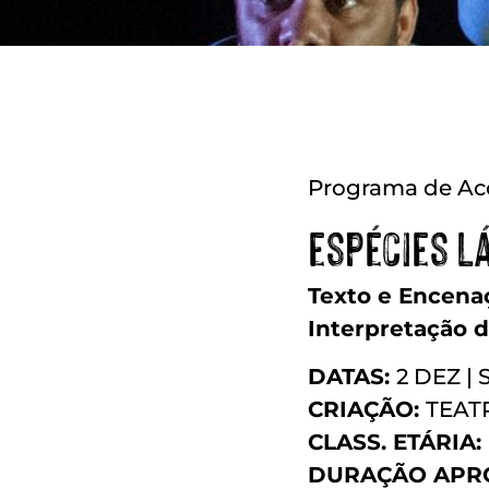
Programa de Ac
espécies l
Texto e Encena
Interpretação 
DATAS:
2 DEZ | 
CRIAÇÃO:
TEAT
CLASS. ETÁRIA:
DURAÇÃO APRO