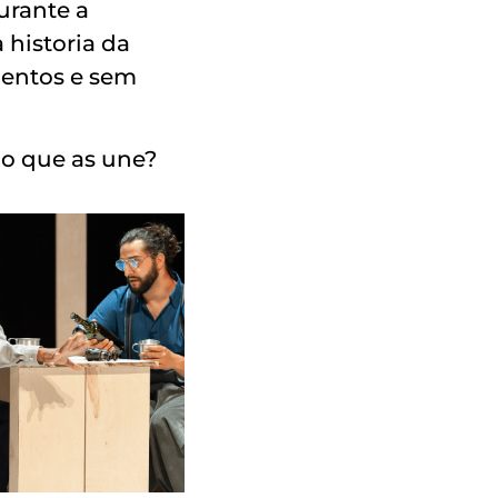
urante a
a historia da
mentos e sem
 o que as une?