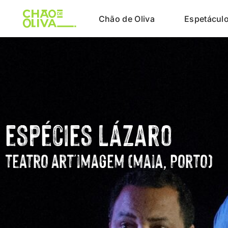
Chão de Oliva
Espetácul
espécies lázaro
teatro art'imagem (maia, Porto)