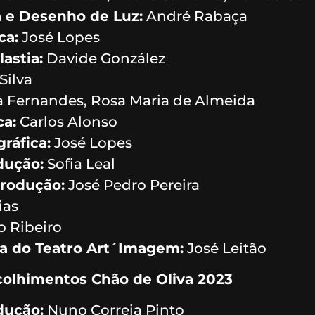
a e Desenho de Luz:
André Rabaça
ca:
José Lopes
astia:
Davide González
Silva
 Fernandes, Rosa Maria de Almeida
ca:
Carlos Alonso
ráfica:
José Lopes
dução:
Sofia Leal
Produção:
José Pedro Pereira
ias
 Ribeiro
ca do Teatro Art´Imagem:
José Leitão
olhimentos Chão de Oliva 2023
dução:
Nuno Correia Pinto