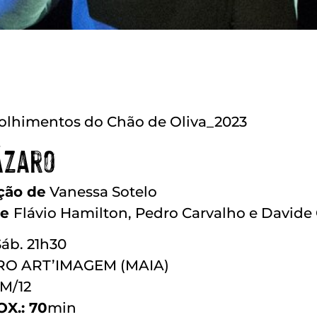
olhimentos do Chão de Oliva_2023
ázaro
ção de
Vanessa Sotelo
de
Flávio Hamilton, Pedro Carvalho e Davide
Sáb. 21h30
RO ART’IMAGEM (MAIA)
M/12
X.: 70
min