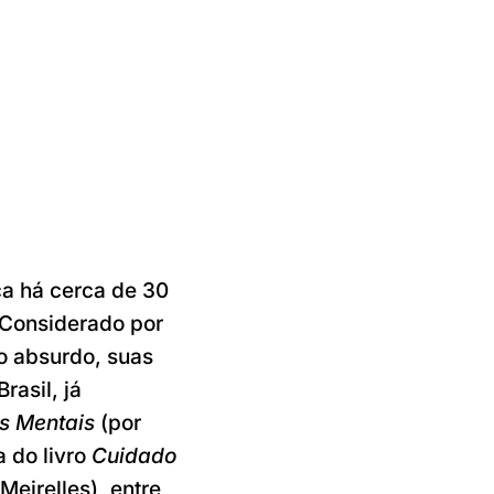
ça há cerca de 30
 Considerado por
do absurdo, suas
rasil, já
s Mentais
(por
a do livro
Cuidado
Meirelles), entre