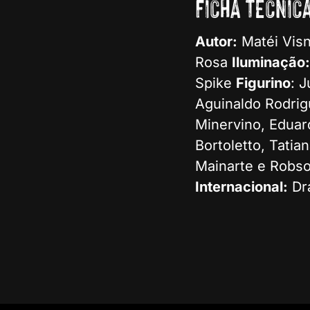
FICHA TÉCNICA
Autor:
Matéi Vis
Rosa
Iluminação:
Spike
Figurino
: 
Aguinaldo Rodri
Minervino, Eduar
Bortoletto, Tatia
Mainarte e Robso
Internacional:
Dra