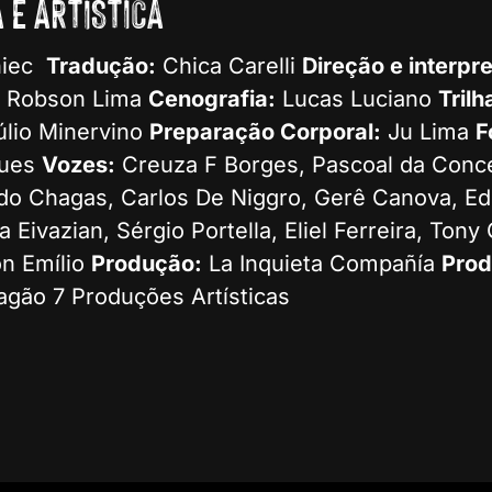
 E ARTÍSTICA
niec
Tradução:
Chica Carelli
Direção e interpr
Robson Lima
Cenografia:
Lucas Luciano
Trilh
Júlio Minervino
Preparação Corporal:
Ju Lima
F
gues
Vozes:
Creuza F Borges, Pascoal da Conc
do Chagas, Carlos De Niggro, Gerê Canova, Ede
na Eivazian, Sérgio Portella, Eliel Ferreira, To
n Emílio
Produção:
La Inquieta Compañía
Pro
gão 7 Produções Artísticas