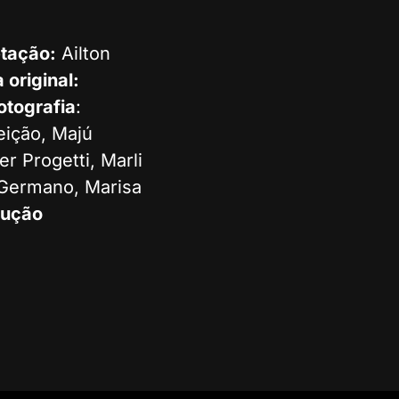
etação:
Ailton
a original:
otografia
:
eição, Majú
r Progetti, Marli
ny Germano, Marisa
dução