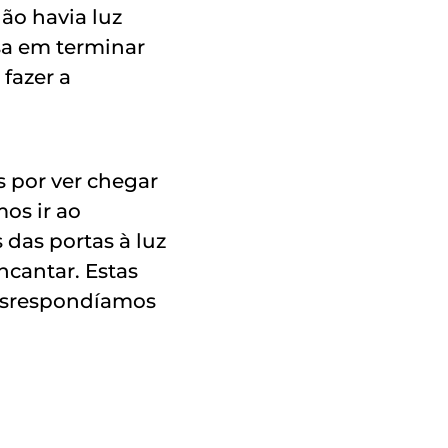
ão havia luz
ssa em terminar
 fazer a
 por ver chegar
os ir ao
das portas à luz
ncantar. Estas
nósrespondíamos