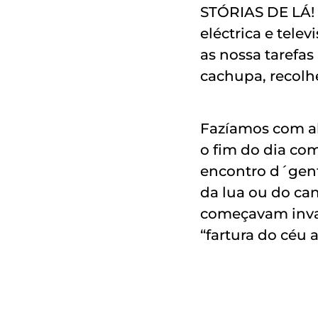
STÓRIAS DE LÁ! 
eléctrica e tele
as nossa tarefas
cachupa, recolher
Fazíamos com al
o fim do dia co
encontro d´gent
da lua ou do can
começavam invar
“fartura do céu