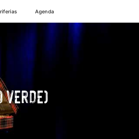
riferias
Agenda
O VERDE)