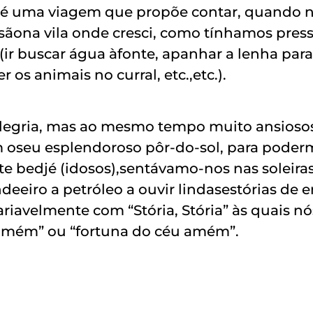
é uma viagem que propõe contar, quando n
visãona vila onde cresci, como tínhamos pre
 (ir buscar água àfonte, apanhar a lenha para
 os animais no curral, etc.,etc.).
egria, mas ao mesmo tempo muito ansiosos
m oseu esplendoroso pôr‐do‐sol, para poderm
e bedjé (idosos),sentávamo‐nos nas soleiras 
deeiro a petróleo a ouvir lindasestórias de e
iavelmente com “Stória, Stória” às quais 
 amém” ou “fortuna do céu amém”.