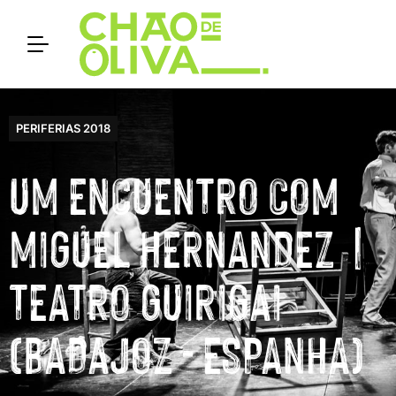
PERIFERIAS 2018
UM ENCUENTRO COM
MIGUEL HERNANDEZ |
TEATRO GUIRIGAI
(BADAJOZ - ESPANHA)