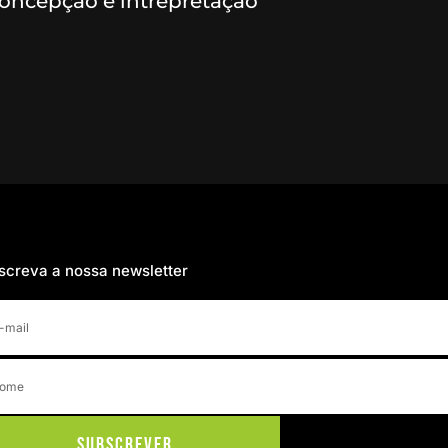
oncepção e intrepretação
screva a nossa newsletter
Subscrever