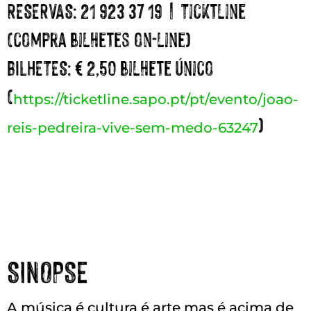
RESERVAS:
21 923 37 19 | Ticktline
(compra bilhetes on-line)
BILHETES:
€ 2,50 bilhete único
(
https://ticketline.sapo.pt/pt/evento/joao-
)
reis-pedreira-vive-sem-medo-63247
SINOPSE
A música é cultura é arte mas é acima de