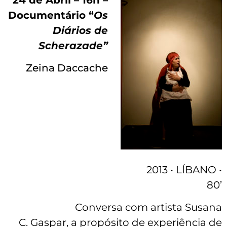
24 de Abril – 16h –
Documentário “
Os
Diários de
Scherazade”
Zeina Daccache
2013 • LÍBANO •
80’
Conversa com artista Susana
C. Gaspar, a propósito de experiência de