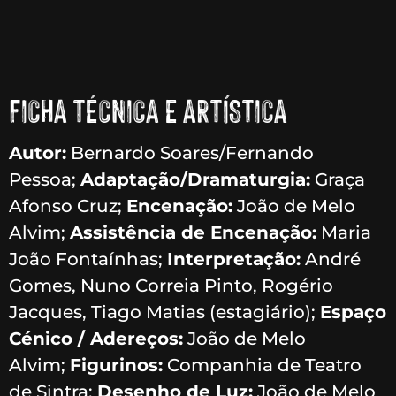
FICHA TÉCNICA E ARTÍSTICA
Autor:
Bernardo Soares/Fernando
Pessoa;
Adaptação/Dramaturgia:
Graça
Afonso Cruz;
Encenação:
João de Melo
Alvim;
Assistência de Encenação:
Maria
João Fontaínhas;
Interpretação:
André
Gomes, Nuno Correia Pinto, Rogério
Jacques, Tiago Matias (estagiário);
Espaço
Cénico / Adereços:
João de Melo
Alvim;
Figurinos:
Companhia de Teatro
de Sintra;
Desenho de Luz:
João de Melo