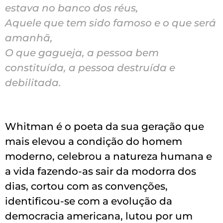
estava no banco dos réus,
Aquele que tem sido famoso e o que será
amanhã,
O que gagueja, a pessoa bem
constituída, a pessoa destruída e
debilitada.
Whitman é o poeta da sua geração que
mais elevou a condição do homem
moderno, celebrou a natureza humana e
a vida fazendo-as sair da modorra dos
dias, cortou com as convenções,
identificou-se com a evolução da
democracia americana, lutou por um