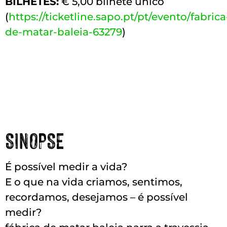
BILHETES:
€ 5,00 bilhete único
(
https://ticketline.sapo.pt/pt/evento/fabrica
de-matar-baleia-63279
)
SINOPSE
É possível medir a vida?
E o que na vida criamos, sentimos,
recordamos, desejamos – é possível
medir?