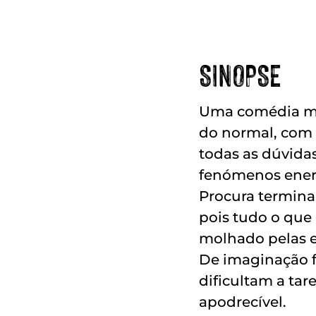
SINOPSE
Uma comédia mo
do normal, com 
todas as dúvidas
fenómenos energé
Procura terminar
pois tudo o que 
molhado pelas 
De imaginação fé
dificultam a tare
apodrecível.