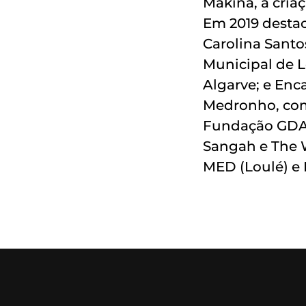
Mákina, a criaç
Em 2019 desta
Carolina Santo
Municipal de L
Algarve; e En
Medronho, com
Fundação GDA;
Sangah e The W
MED (Loulé) e F