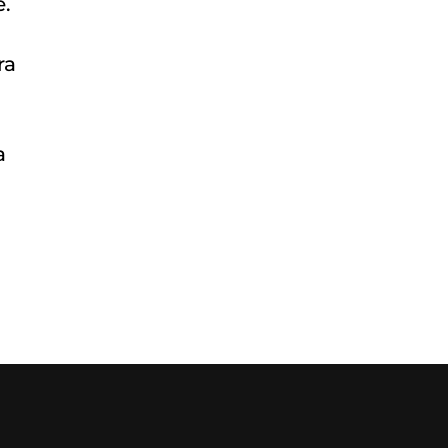
e.
ra
a