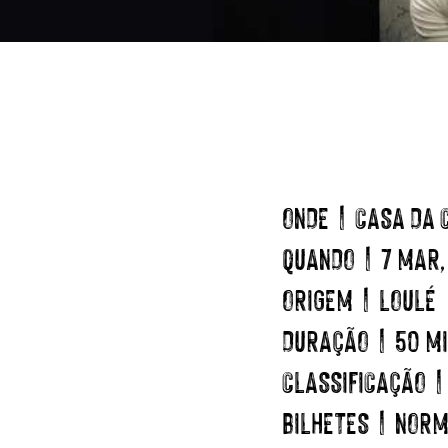
ONDE
| CASA DA C
QUANDO
| 7 MAR,
ORIGEM
| LOULÉ
DURAÇÃO
| 50 M
CLASSIFICAÇÃO
|
BILHETES
| NORMA