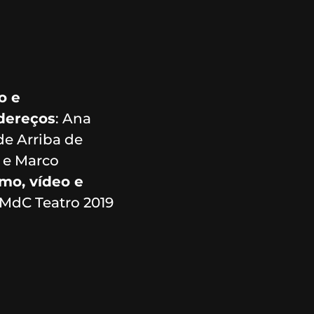
o e
adereços
: Ana
 de Arriba de
s e Marco
smo, vídeo e
 MdC Teatro 2019