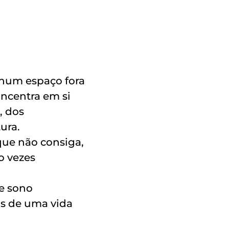
num espaço fora
ncentra em si
, dos
ura.
 que não consiga,
o vezes
de sono
cas de uma vida