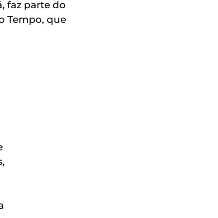
, faz parte do
 do Tempo, que
e
,
a