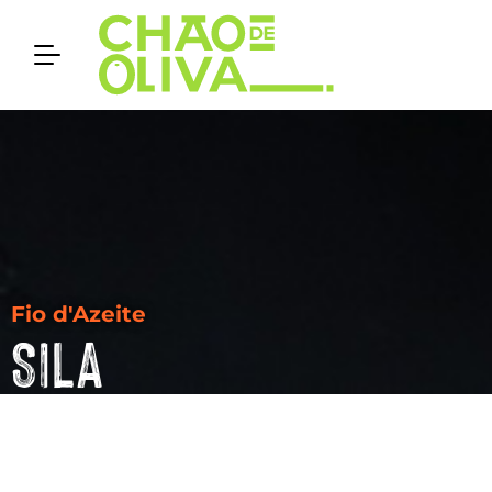
Fio d'Azeite
SILA
Texto de Chantal Bilodeau