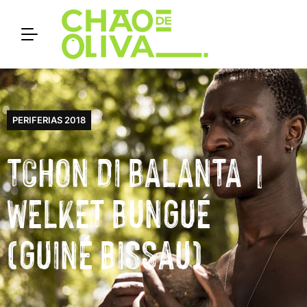
PERIFERIAS 2018
TCHON DI BALANTA |
WELKET BUNGUÉ
(GUINÉ BISSAU)