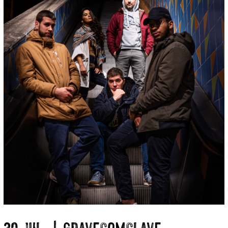
30 Jul. | GraveComClave