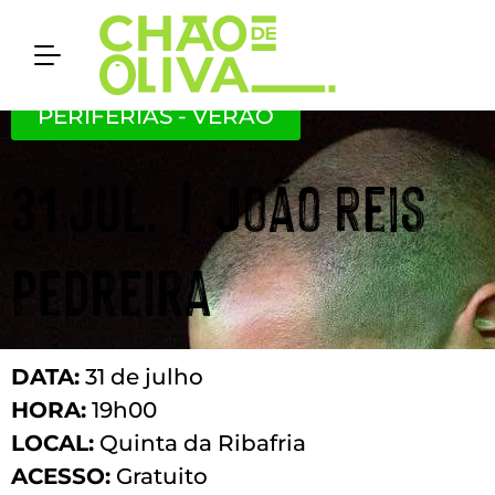
PERIFERIAS - VERÃO
31 Jul. | João Reis
Pedreira
DATA:
31 de julho
HORA:
19h00
LOCAL:
Quinta da Ribafria
ACESSO:
Gratuito